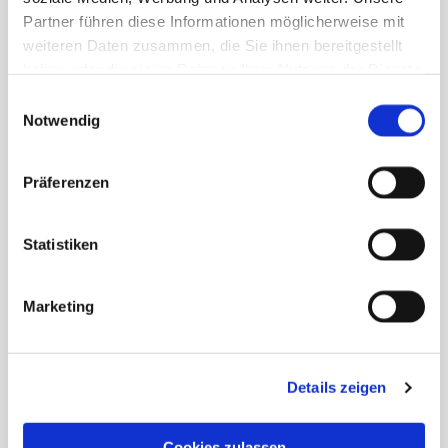
Partner führen diese Informationen möglicherweise mit
weiteren Daten zusammen, die Sie ihnen bereitgestellt
haben oder die sie im Rahmen Ihrer Nutzung der Dienste
gesammelt haben.
Einwilligungsauswahl
Kompetente Versorgung mit Herz
Notwendig
PFERDEPRAXIS
Präferenzen
In unserer Praxis bieten wir eine
Statistiken
umfassende ambulante und stationäre
Betreuung für Pferde. Mit moderner Technik
und langjähriger Erfahrung kümmern wir
Marketing
uns um Diagnostik, Zahnbehandlungen und
chirurgische Eingriffe – zuverlässig und
individuell auf Ihr Pferd abgestimmt.
Details zeigen
Cookies zulassen