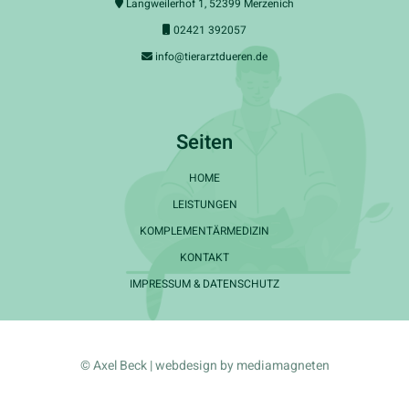
Langweilerhof 1, 52399 Merzenich

02421 392057

info@tierarztdueren.de

Seiten
HOME
LEISTUNGEN
KOMPLEMENTÄRMEDIZIN
KONTAKT
IMPRESSUM & DATENSCHUTZ
© Axel Beck | webdesign by
mediamagneten