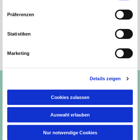
Präferenzen
Statistiken
Noch Fragen?
02421 392057
Marketing
Schreiben Sie uns!
Details zeigen
Cookies zulassen
Kontakt
Langweilerhof 1, 52399 Merzenich

Auswahl erlauben
02421 392057

info@tierarztdueren.de

Nur notwendige Cookies